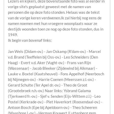
Lezers en kijkers, deze bovenstaande foto was al eerder in
vorige site's geplaatst geweest met de namen van
personen die op deze foto stonden. Helaas was de tekst
van de vorige keren verdwenen.Ik zal hierbij nog eens de
namen noemen met hun vroegere woonplaats waar ze
destijds woonden toen ze nog op deze foto stonden, dus in
1949.
Ik begin van bovenaf links:
Jan Wels (Didam-ov.) - Jan Oskamp (R'dam-ov.) - Marcel
v.d. Brand (Teeffelen bij Oss-ov.) - Leo Schneiders (Den
Haag) - Evert v.d. Aker (Vught-ov.) - Frans van Rijn
(Wassenaar) - Jacob Bleeker (Zijdewind bij Alkmaar) -
Lauke v. Boxtel (Kaatsheuvel) - Fons Appelhof (Neerbosch
bij Nijmegen-ov.) - Harrie Coenen (Meerssen z.l.-ov.) -
Gerard Schulte (Ter Apel dr.-ov.) - Theo de Groot
(Grootebroek n.h.-ov.) Naar links: Ysbrand Galama
(Tjerkwerd fr.-ov.) - Sjef v. Senden (Eijs-Wittem z.l.) - Leo
Postel (Kerkrade-ov.) - Piet Haverkort (Roosendaal-ov.) -
Antoon Bosch (Epe bij Apeldoorn-ov.) - Theo Scheeren
(Maasbree l.-ov.) - Herman Kouwert (Luttenberg gem.