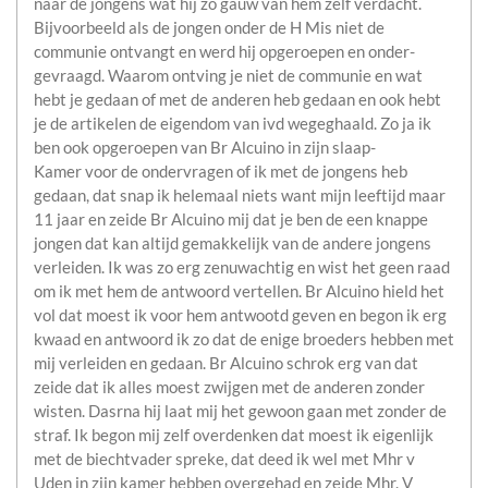
naar de jongens wat hij zo gauw van hem zelf verdacht.
Bijvoorbeeld als de jongen onder de H Mis niet de
communie ontvangt en werd hij opgeroepen en onder-
gevraagd. Waarom ontving je niet de communie en wat
hebt je gedaan of met de anderen heb gedaan en ook hebt
je de artikelen de eigendom van ivd wegeghaald. Zo ja ik
ben ook opgeroepen van Br Alcuino in zijn slaap-
Kamer voor de ondervragen of ik met de jongens heb
gedaan, dat snap ik helemaal niets want mijn leeftijd maar
11 jaar en zeide Br Alcuino mij dat je ben de een knappe
jongen dat kan altijd gemakkelijk van de andere jongens
verleiden. Ik was zo erg zenuwachtig en wist het geen raad
om ik met hem de antwoord vertellen. Br Alcuino hield het
vol dat moest ik voor hem antwootd geven en begon ik erg
kwaad en antwoord ik zo dat de enige broeders hebben met
mij verleiden en gedaan. Br Alcuino schrok erg van dat
zeide dat ik alles moest zwijgen met de anderen zonder
wisten. Dasrna hij laat mij het gewoon gaan met zonder de
straf. Ik begon mij zelf overdenken dat moest ik eigenlijk
met de biechtvader spreke, dat deed ik wel met Mhr v
Uden in zijn kamer hebben overgehad en zeide Mhr. V