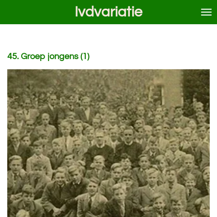
Ivdvariatie
Ga
direct
naar
de
hoofdinhoud
45. Groep jongens (1)