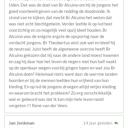
Uden. Dat was de doel van Br Alcuino om hij de jongens het
goed voorbeeld geven van de redding de doodzonde. Ik
stond van te kijken, dat mocht Br Alcuino het weten dat
was niet echt biechtgeheim. Verder leefde ik op ivd heel
voorzichtig en zo mogelijk veel opzij bleef houden. Br
Alcuino was de enigste ergste de opsporing naar de
verdacht jongens. Br Theobertus wist ook wel en bleef hij
de neutraal. Juist heeft de algemeene overste heeft Br
Alcuino gekozen dat hij naar de andere land moest kwamen
en zag hij daar hoe het leven de negers met hun half naakt
op de openbaar wegen voorbij gingen lopen en wat zou Br
Alcuino doen? Helemaal niets want dasr de warrme landen
hoorden er bij de mensen leefden hun vrijheid van hun
kleding. En op ivd de jongens droegen altijd netjes kleding
en waarom bracht het probleem? Zo erg verschrikkelijk
wat er gebeurd was dat ik kan mijn hele leven nooit
vergeten !!! Rene van der Veen.
Jan Jonkman
14 jaar geleden