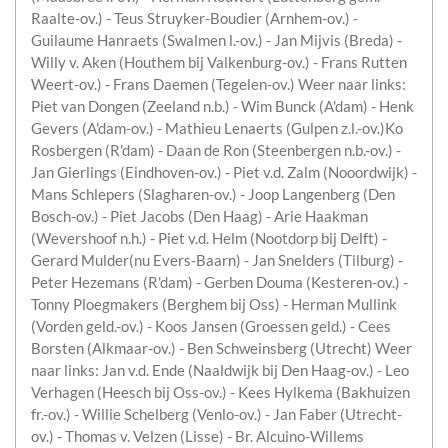
Raalte-ov.) - Teus Struyker-Boudier (Arnhem-ov.) -
Guilaume Hanraets (Swalmen l.-ov.) - Jan Mijvis (Breda) -
Willy v. Aken (Houthem bij Valkenburg-ov.) - Frans Rutten
Weert-ov.) - Frans Daemen (Tegelen-ov.) Weer naar links:
Piet van Dongen (Zeeland n.b.) - Wim Bunck (A'dam) - Henk
Gevers (A'dam-ov.) - Mathieu Lenaerts (Gulpen z.l.-ov.)Ko
Rosbergen (R'dam) - Daan de Ron (Steenbergen n.b.-ov.) -
Jan Gierlings (Eindhoven-ov.) - Piet v.d. Zalm (Nooordwijk) -
Mans Schlepers (Slagharen-ov.) - Joop Langenberg (Den
Bosch-ov.) - Piet Jacobs (Den Haag) - Arie Haakman
(Wevershoof n.h.) - Piet v.d. Helm (Nootdorp bij Delft) -
Gerard Mulder(nu Evers-Baarn) - Jan Snelders (Tilburg) -
Peter Hezemans (R'dam) - Gerben Douma (Kesteren-ov.) -
Tonny Ploegmakers (Berghem bij Oss) - Herman Mullink
(Vorden geld.-ov.) - Koos Jansen (Groessen geld.) - Cees
Borsten (Alkmaar-ov.) - Ben Schweinsberg (Utrecht) Weer
naar links: Jan v.d. Ende (Naaldwijk bij Den Haag-ov.) - Leo
Verhagen (Heesch bij Oss-ov.) - Kees Hylkema (Bakhuizen
fr.-ov.) - Willie Schelberg (Venlo-ov.) - Jan Faber (Utrecht-
ov.) - Thomas v. Velzen (Lisse) - Br. Alcuino-Willems