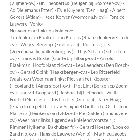
(Vlijmen-ov.) - Br. Theobertus (Beugen bij Boxmeer-ov.) -
Ad Dielemans (Etten) - Evie Kuypers (Den Haag) - Albert
Gevers (A'dam) - Kees Korver (Wormer n.h.-ov.) - Fons de
Lauwere (Venlo)
Nu weer naar links en knielend:
Jan Jonkman (Raalte) - Jan Baijens (Raamsdonkerveer n.b.-
ov.) - Willy v. Bergeijk (Eindhoven) - Pierre Jegers
(Voerendaal bij Valkenburg-ov.) - Thijs Schaap (Schiedam-
ov.) - Frans v. Boxtel (Goirle bij Tilburg-ov.) - Arnold
Blaakman (Hoofdplaat zld.-ov.) - Leo Leenders (Den Bosch-
ov.) - Gerard Ooink (Haaksbergen-ov.) - Leo Ritzerfeld
(Vaals-ov.) Weer naar links: Piet van het Klooster
(Hoogland bij Amersfoort-ov.) - Piet Lint (Bergen op Zoom-
ov.) - Jan v.d. Boogaard (Lieshout bij Helmond) - Willie
Friebel (Nijmegen) - Jos Linders (Gennep) - Jan v. Haag
(Gaanderen geld.) - Tiny v. Schijndel (Geffen bij Oss) - Toon
Martens (Heinkenszand zld.-ov.) - Piet Salden (Eindhoven-
ov.) Weer naar links, liggend en knielend voorste rij:
Rimmer Hylkema (Bakhuizen fr.) - Gerard Hoesen (Loon op
Zand n.b.-ov.) - Hans de Lauwere (Venlo) - Mathieu Jacobs